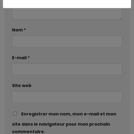
Nom
*
E-mail
*
Site web
Enregistrer mon nom, mon e-mail et mon
site dans le navigateur pour mon prochain
commentaire.