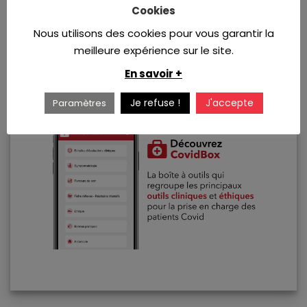
Cookies
thalassémiques
Nous utilisons des cookies pour vous garantir la
Tableau de bord SPLIF (Veille
meilleure expérience sur le site.
bibliographique et
recommandations)
En savoir +
Je refuse !
J'accepte
Paramètres