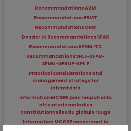
Recommandations ABM
Recommandations EBMT
Recommandations OMS
Dossier et Recommandations SFAR
Recommandations SFGM-TC
Recommandations SRLF-SFAR-
SFMU-GFRUP-SPILF
Practical considerations and
management strategy for
intensivists
Information MCGRE pour les patients
atteints de maladies
constitutionnelles du globule rouge
Information MCGRE concernant la
prise en charge des patients