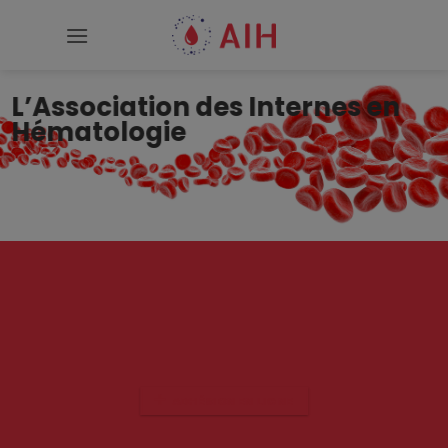
Passer
au
contenu
L’Association des Internes en
Hématologie
ADHÉSION EN LIGNE