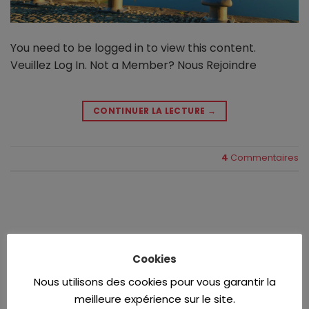
You need to be logged in to view this content.
Veuillez Log In. Not a Member? Nous Rejoindre
CONTINUER LA LECTURE
→
4
Commentaires
À PROPOS
Cookies
L’AIH
Nous utilisons des cookies pour vous garantir la
meilleure expérience sur le site.
Bureau