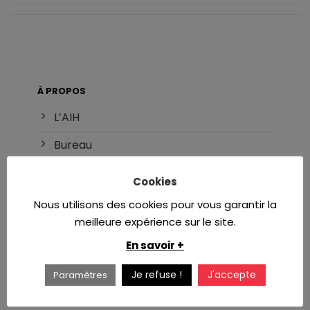
À PROPOS
L’AIH
Bureau
Adhésion
Cookies
Référents
Nous utilisons des cookies pour vous garantir la
meilleure expérience sur le site.
INTERNAT
En savoir +
DES d’hématologie
Je refuse !
J'accepte
Paramètres
Réforme du DES