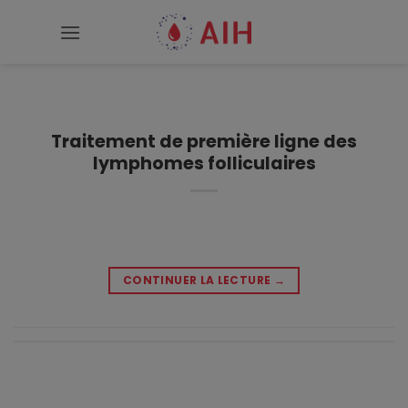
Passer
au
contenu
Traitement de première ligne des
lymphomes folliculaires
CONTINUER LA LECTURE
→