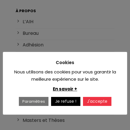
À PROPOS
L’AIH
Bureau
Adhésion
Référents
Cookies
Nous utilisons des cookies pour vous garantir la
INTERNAT
meilleure expérience sur le site.
DES d’hématologie
En savoir +
Réforme du DES
Je refuse !
J'accepte
Paramètres
Liste des DU/DIU
Masters et Thèses