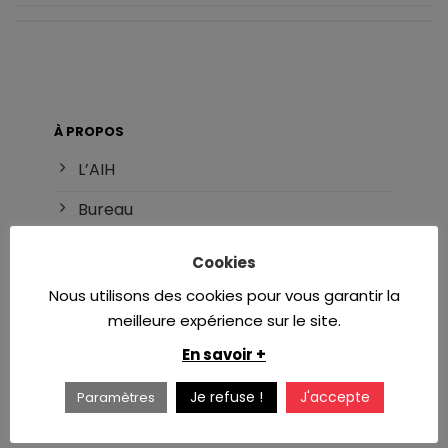
À PROPOS
L’AIH
Bureau
Adhésion
Cookies
Référents
Nous utilisons des cookies pour vous garantir la
meilleure expérience sur le site.
INTERNAT
En savoir +
DES d’hématologie
Je refuse !
J'accepte
Paramètres
Réforme du DES