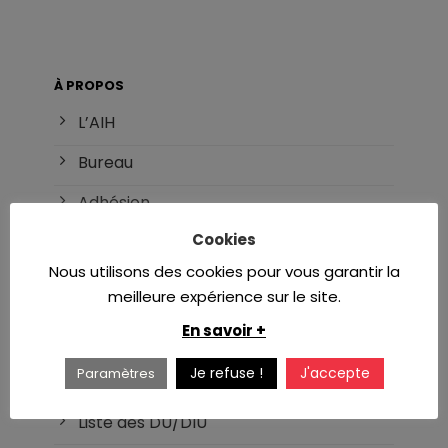
À PROPOS
L’AIH
Bureau
Adhésion
Cookies
Référents
Nous utilisons des cookies pour vous garantir la
meilleure expérience sur le site.
INTERNAT
En savoir +
DES d’hématologie
Je refuse !
J'accepte
Paramètres
Réforme du DES
Liste des DU/DIU