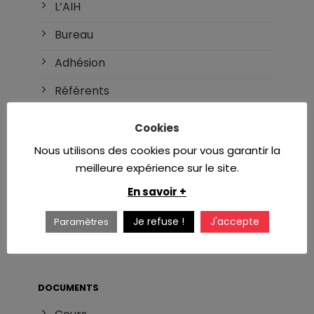
L’AIH
Bureau
Adhésion
Référents
Cookies
INTERNAT
Nous utilisons des cookies pour vous garantir la
DES d’hématologie
meilleure expérience sur le site.
Réforme du DES
En savoir +
Liste des DU/DIU
Je refuse !
J'accepte
Paramètres
Masters et Thèses
DOCUMENTS