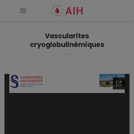
Passer
au
contenu
Vascularites
cryoglobulinémiques