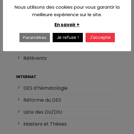
Nous utilisons des cookies pour vous garantir la
À PROPOS
meilleure expérience sur le site.
L’AIH
En savoir +
Bureau
Je refuse !
J'accepte
Paramètres
Adhésion
Référents
INTERNAT
DES d’hématologie
Réforme du DES
Liste des DU/DIU
Masters et Thèses