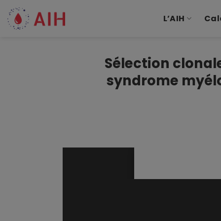
Passer
au
L’AIH
Cal
contenu
Sélection clonal
syndrome myélo