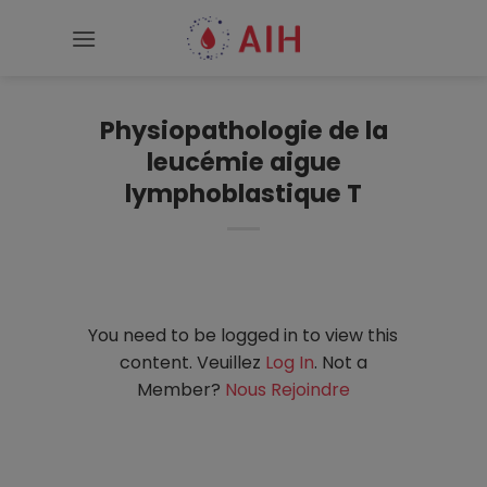
Passer
au
contenu
Physiopathologie de la
leucémie aigue
lymphoblastique T
You need to be logged in to view this
content. Veuillez
Log In
. Not a
Member?
Nous Rejoindre