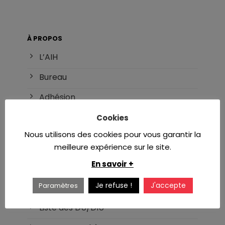
À PROPOS
L’AIH
Bureau
Adhésion
Référents
Cookies
Nous utilisons des cookies pour vous garantir la
meilleure expérience sur le site.
INTERNAT
En savoir +
DES d’hématologie
Je refuse !
J'accepte
Paramètres
Réforme du DES
Liste des DU/DIU