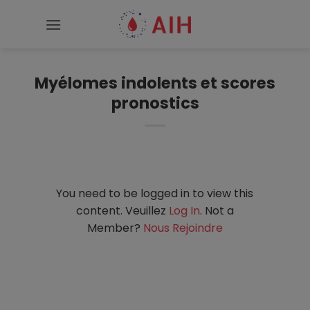
Passer
au
contenu
Myélomes indolents et scores
pronostics
You need to be logged in to view this
content. Veuillez
Log In
. Not a
Member?
Nous Rejoindre