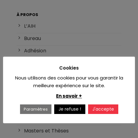
À PROPOS
L’AIH
Bureau
Adhésion
Référents
Cookies
Nous utilisons des cookies pour vous garantir la
INTERNAT
meilleure expérience sur le site.
DES d’hématologie
En savoir +
Réforme du DES
Je refuse !
J'accepte
Paramètres
Liste des DU/DIU
Masters et Thèses