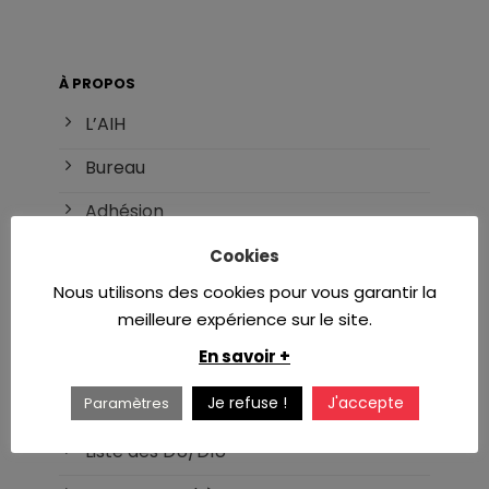
À PROPOS
L’AIH
Bureau
Adhésion
Référents
Cookies
Nous utilisons des cookies pour vous garantir la
meilleure expérience sur le site.
INTERNAT
En savoir +
DES d’hématologie
Je refuse !
J'accepte
Paramètres
Réforme du DES
Liste des DU/DIU