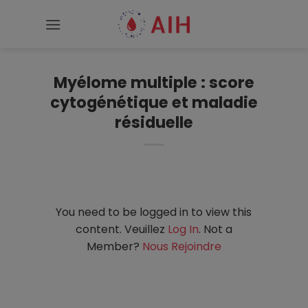
Passer
au
contenu
Myélome multiple : score
cytogénétique et maladie
résiduelle
You need to be logged in to view this
content. Veuillez
Log In
. Not a
Member?
Nous Rejoindre