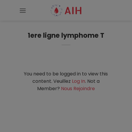
Passer
au
contenu
1ere ligne lymphome T
You need to be logged in to view this
content. Veuillez
Log In
. Not a
Member?
Nous Rejoindre