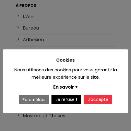
À PROPOS
L’AIH
Bureau
Adhésion
Référents
Cookies
Nous utilisons des cookies pour vous garantir la
INTERNAT
meilleure expérience sur le site.
DES d’hématologie
En savoir +
Réforme du DES
Je refuse !
J'accepte
Paramètres
Liste des DU/DIU
Masters et Thèses