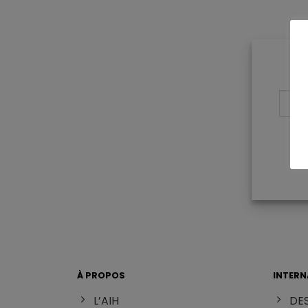
À PROPOS
INTERN
L’AIH
DES