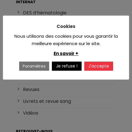
INTERNAT
DES d’hématologie
Réforme du DES
Cookies
Nous utilisons des cookies pour vous garantir la
Liste des DU/DIU
meilleure expérience sur le site.
Masters et Thèses
En savoir +
Je refuse !
J'accepte
Paramètres
DOCUMENTS
Cours
Revues
Livrets et revue sang
Vidéos
RETROUVEZ-NOUS